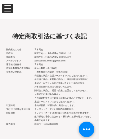
特定商取引法に基づく表記
販売業社の名称 青木竜也
所在地 請求があった場合遅滞なく開示します
電話番号 請求があった場合遅滞なく開示します
メールアドレス
aokitatsuya.works@gmail.com
運営統括責任者 青木竜也
追加手数料等の追加料金 振込手数料（銀行振込）
交換および返品 ＜お客様都合の返品・交換の場合＞
発送前の商品：上記メールアドレスにご連絡ください。
発送後の商品：未開封の商品は、商品到着後 5日以内に
上記メールアドレ
スにご連絡いただいた場合に限り、
お客様の送料負担にて返金いたします。
開封後の商品は、返品・交換はお受けしておりません。
＜商品に不備がある場合＞
当方の送料負担にて返金又は新しい商品と交換いたします。
上記メールアドレスまでご連絡ください。
引渡時期 予約締切後、30日以内に発送いたします。
受け付け可能な決済手段 クレジットカードまたは国内の銀行振込
決済期間 クレジットカード決済の場合はただちに処理されますが、
銀行振込の場合は
注文から 7 日以内にお振り込みいただく
必要があります。
販売価格 商品ページに記載の金額