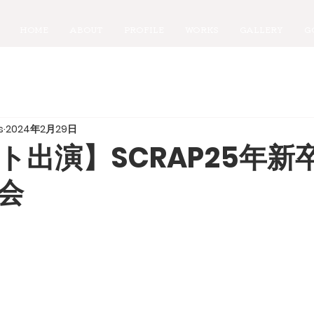
HOME
ABOUT
PROFILE
WORKS
GALLERY
G
s
2024年2月29日
ト出演】SCRAP25年新
会