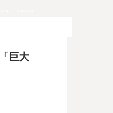
OODS
CONTACT
「巨大