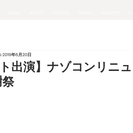
HOME
ABOUT
PROFILE
WORKS
GALLERY
G
s
2019年6月20日
ト出演】ナゾコンリニュ
謝祭