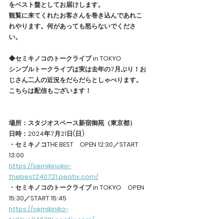
をベスト盤としてお届けします。
観覧に来てくれたお客さんを巻き込んであれこ
れやります。何があっても怒らないでくださ
い。
◆セミキノコのトークライブ in TOKYO
シンプルトークライブは実は去年の7月ぶり！お
じさん二人の近況をだらだらとしゃべります。
こちらは配信もございます！
場所：スタジオスペース新宿御苑（東京都）
日時：2024年7月21日(日) 
・セミキノコTHE BEST　OPEN 12:30／START 
13:00
https://semikinoko-
thebest240721.peatix.com/
・セミキノコのトークライブ in TOKYO　OPEN 
15:30／START 15:45
https://semikiniko-